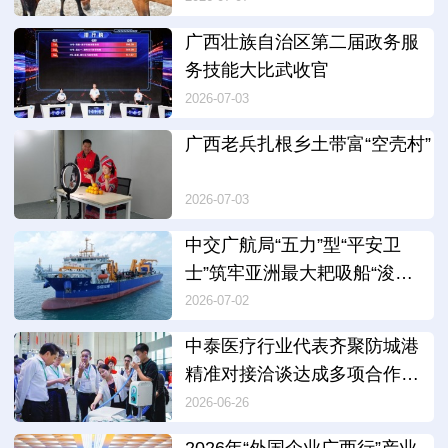
广西壮族自治区第二届政务服
务技能大比武收官
2026-07-03
广西老兵扎根乡土带富“空壳村”
2026-07-03
中交广航局“五力”型“平安卫
士”筑牢亚洲最大耙吸船“浚
广”安全防线
2026-07-02
中泰医疗行业代表齐聚防城港
精准对接洽谈达成多项合作意
向
2026-06-26
2026年“外国企业广西行”产业