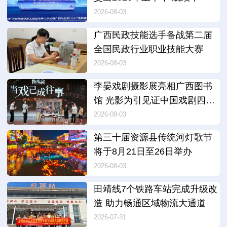
2026-08-03
广西民政技能选手备战第二届
全国民政行业职业技能大赛
2026-08-03
李晏戏剧摄影展亮相广西图书
馆 光影为引见证中国戏剧四十
年变迁
2026-08-03
第三十届资源县传统河灯歌节
将于8月21日至26日举办
2026-08-03
田靖线7个铁路车站完成升级改
造 助力畅通区域物流大通道
2026-07-31