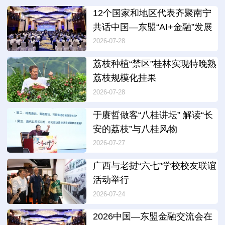
12个国家和地区代表齐聚南宁
共话中国—东盟“AI+金融”发展
2026-07-28
荔枝种植“禁区”桂林实现特晚熟
荔枝规模化挂果
2026-07-28
于赓哲做客“八桂讲坛” 解读“长
安的荔枝”与八桂风物
2026-07-27
广西与老挝“六七”学校校友联谊
活动举行
2026-07-24
2026中国—东盟金融交流会在