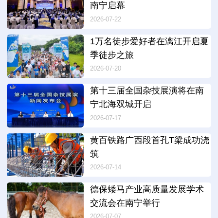
南宁启幕
2026-07-22
1万名徒步爱好者在漓江开启夏
季徒步之旅
2026-07-20
第十三届全国杂技展演将在南
宁北海双城开启
2026-07-17
黄百铁路广西段首孔T梁成功浇
筑
2026-07-14
德保矮马产业高质量发展学术
交流会在南宁举行
2026-07-07