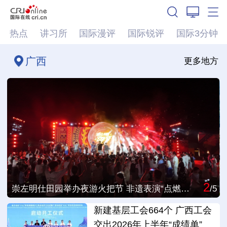
热点
讲习所
国际漫评
国际锐评
国际3分钟
广西
更多地方
2
/5
崇左明仕田园举办夜游火把节 非遗表演“点燃”夏日文旅市场
/5
新建基层工会664个 广西工会
交出2026年上半年“成绩单”