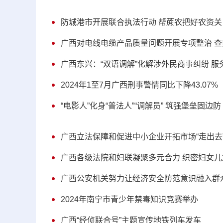
防城港市开展联合执法行动 帮蔗农把好农资关
广西对电线电缆产品质量问题开展专项整治 查
广西东兴：“双语调解”化解涉外民商事纠纷 
2024年1至7月广西刑事警情同比下降43.07%
“电影人”化身“普法人”“调解员” 筑强堡垒固边防
广西立法保障和促进中小企业开拓市场“走出去
广西各级法院和妇联凝聚多元合力 织密妇女儿
广西公安机关努力让经济安全防范意识融入群众
2024年南宁市青少年禁毒知识竞赛举办
广西“经侦联合号”主题宣传地铁列车发车