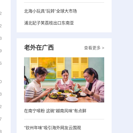
北海小玩具“玩转”全球大市场
2
浦北妃子笑荔枝出口东南亚
2
3
老外在广西
查看更多 >
9
6
0
3
2
在南宁嗦粉 这碗“越南风味”有点鲜
7
“钦州年味”吸引海外网友云围观
8