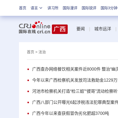
首页
语言
讲习所
国际漫评
国际锐评
国际3分钟
要闻
|
城市远洋
|
首页
> 法治
广西查办网络餐饮相关案件近8000件 整治“幽
今年以来广西检察机关发放司法救助金1229
河池市检察机关打造“检三姐”“拔哥”流动检察
广西八部门公开曝光6起涉税违法犯罪典型案
广西今年以来查获假冒伪劣化肥超3700吨