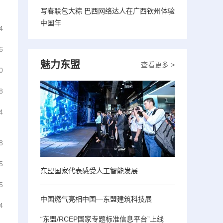
写春联包大粽 巴西网络达人在广西钦州体验
中国年
4
6
魅力东盟
查看更多 >
0
8
4
8
5
东盟国家代表感受人工智能发展
5
中国燃气亮相中国—东盟建筑科技展
4
“东盟/RCEP国家专题标准信息平台”上线