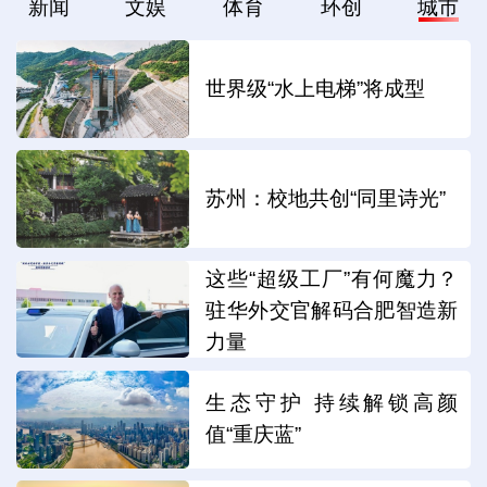
新闻
文娱
体育
环创
城市
世界级“水上电梯”将成型
苏州：校地共创“同里诗光”
这些“超级工厂”有何魔力？
驻华外交官解码合肥智造新
力量
生态守护 持续解锁高颜
值“重庆蓝”