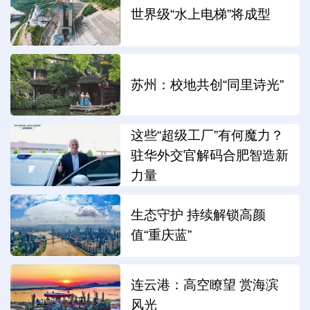
世界级“水上电梯”将成型
苏州：校地共创“同里诗光”
这些“超级工厂”有何魔力？
驻华外交官解码合肥智造新
力量
生态守护 持续解锁高颜
值“重庆蓝”
连云港：高空瞭望 赏海滨
风光