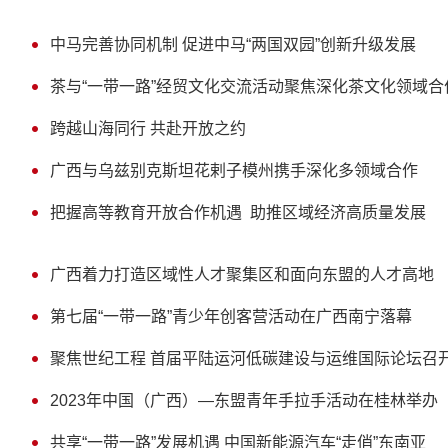
中马完善协同机制 促进中马“两国双园”创新升级发展
茶与“一带一路”经贸文化交流活动聚焦深化茶文化领域合
跨越山海同行 共赴开放之约
广西与乌兹别克斯坦花剌子模州携手深化多领域合作
把握高等教育开放合作机遇 助推区域经济高质量发展
广西着力打造区域性人才聚集区和面向东盟的人才高地
第七届“一带一路”青少年创客营活动在广西南宁落幕
聚焦世纪工程 首届平陆运河低碳建设与运维国际论坛召
2023年中国（广西）—东盟青年手拉手活动在桂林举办
共享“一带一路”发展机遇 中国新能源汽车“走俏”东南亚