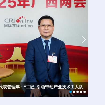
代表管理年：“工匠”引领带动产业技术工人队
【委员
【代表
【代表
【委员
展
名广西
提升
人民民