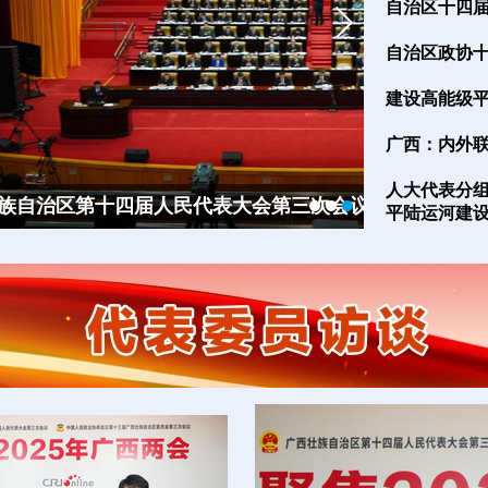
自治区十四
自治区政协
建设高能级平
广西：内外联
人大代表分组
会议开幕
广西政协委
广西人大代
平陆运河建