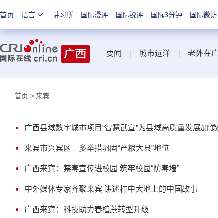
首页
语言
讲习所
国际漫评
国际锐评
国际3分钟
国际微访
要闻
|
城市远洋
|
老外在
首页
> 来宾
广西县域数字城市项目“智慧武宣”为县域高质量发展加“数
来宾市兴宾区：多举措巩固“产粮大县”地位
广西来宾：禁毒宣传进校园 筑牢校园“防毒墙”
中外媒体专家齐聚来宾 讲述桂中大地上的中国故事
广西来宾：科技助力春植蔗转型升级