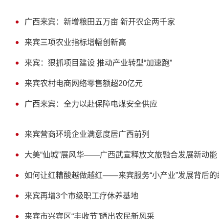
广西来宾：新增粮田五万亩 新开农企两千家
来宾三项农业指标增幅创新高
来宾：狠抓项目建设 推动产业转型“加速跑”
来宾农村电商网络零售额超20亿元
广西来宾：全力以赴保障电煤安全供应
来宾营商环境企业满意度居广西前列
大美“仙城”展风华——广西武宣释放文旅融合发展新动能
如何让红糟酸越做越红——来宾服务“小产业”发展背后的
来宾再增3个市级职工疗休养基地
来宾市兴宾区“丰收节”晒出农民新风采