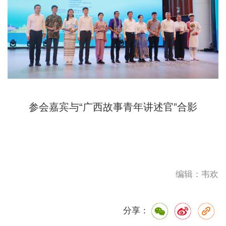
参会嘉宾与“广西故事青年讲述官”合影
编辑：韦欢
分享：