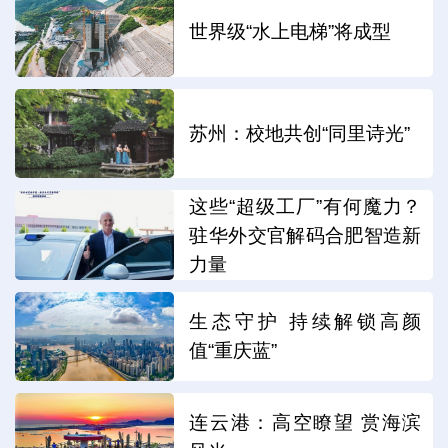
世界级“水上电梯”将成型
苏州：校地共创“同里诗光”
这些“超级工厂”有何魔力？
驻华外交官解码合肥智造新
力量
生态守护 持续解锁高颜
值“重庆蓝”
连云港：高空瞭望 赏海滨