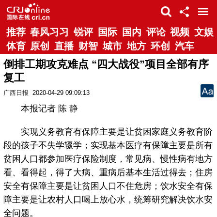
推荐
春风习习
锐评
国际
国内
评论
视频
文娱
体育
原创
直播
财智
城市
地方
环创
汽车
倒排工期攻克难点 “四大战役”项目全部有序
复工
广西日报
2020-04-29 09:09:13
本报记者 陈 静
实现义务教育有保障主要是让贫困家庭义务教育阶
段的孩子不失学辍学；实现基本医疗有保障主要是所有
贫困人口都参加医疗保险制度，常见病、慢性病有地方
看、看得起，得了大病、重病后基本生活过得去；住房
安全有保障主要是让贫困人口不住危房；饮水安全有保
障主要是让农村人口喝上放心水，统筹研究解决饮水安
全问题。