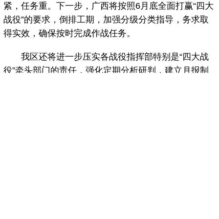
紧，任务重。下一步，广西将按照6月底全面打赢“四大
战役”的要求，倒排工期，加强分级分类指导，务求取
得实效，确保按时完成作战任务。
我区还将进一步压实各战役指挥部特别是“四大战
役”牵头部门的责任，强化定期分析研判，建立月报制
度，对工作落后的县采取特殊扶持。督促自治区各战役
指挥部重心下移，切实解决好各市、县在推进过程中遇
到的困难和问题。进一步强化压力传导，继续通报约谈
排名靠后的市、县，倒逼工作推进。认真梳理各战役重
点难点，已开工的要倒排项目工期，集中力量，逐个击
破；已完工的要建立定期排查制度，确保所有项目及时
发挥作用，避免反弹。
同时，持续抓好整改，督促各市、县对照各类巡视
考核督查发现的问题，聚焦“3+1保障”方面的突出短
板，压实整改责任，明确整改时限；坚持边推进边整