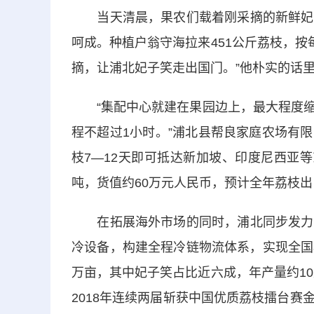
当天清晨，果农们载着刚采摘的新鲜妃子
呵成。种植户翁守海拉来451公斤荔枝，按每
摘，让浦北妃子笑走出国门。”他朴实的话
“集配中心就建在果园边上，最大程度缩
程不超过1小时。”浦北县帮良家庭农场有
枝7—12天即可抵达新加坡、印度尼西亚
吨，货值约60万元人民币，预计全年荔枝出口
在拓展海外市场的同时，浦北同步发力国
冷设备，构建全程冷链物流体系，实现全国核
万亩，其中妃子笑占比近六成，年产量约10
2018年连续两届斩获中国优质荔枝擂台