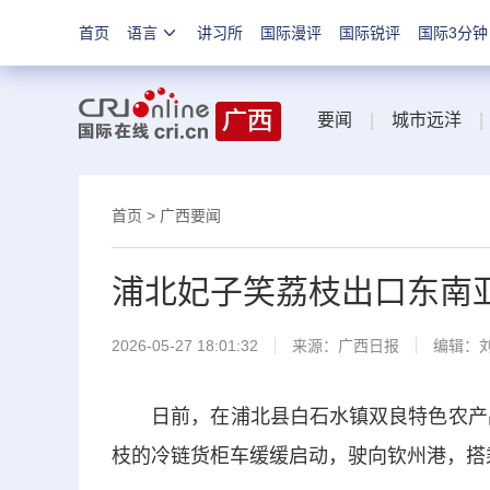
首页
语言
讲习所
国际漫评
国际锐评
国际3分钟
要闻
|
城市远洋
|
首页
>
广西要闻
浦北妃子笑荔枝出口东南
2026-05-27 18:01:32
来源：
广西日报
编辑：
日前，在浦北县白石水镇双良特色农产品集
枝的冷链货柜车缓缓启动，驶向钦州港，搭