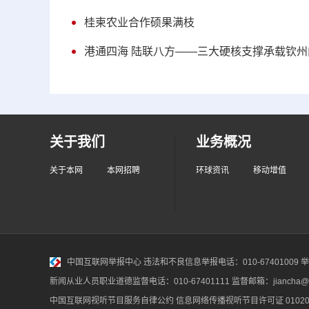
桂柬农业合作硕果满枝
港通四海 陆联八方——三大硬核支撑承载钦
关于我们
业务概况
关于本网
本网招聘
环球资讯
移动增值
中国互联网举报中心
违法和不良信息举报电话：010-67401009 举报邮
新闻从业人员职业道德监督电话：010-67401111 监督邮箱：jiancha@c
中国互联网视听节目服务自律公约
信息网络传播视听节目许可证 010200