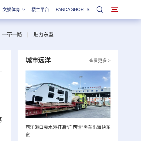
文娱体育
楼兰平台
PANDA SHORTS
站内搜索
一带一路
|
魅力东盟
城市远洋
查看更多 >
荔
西江港口赤水港打通“广西造”房车出海快车
道