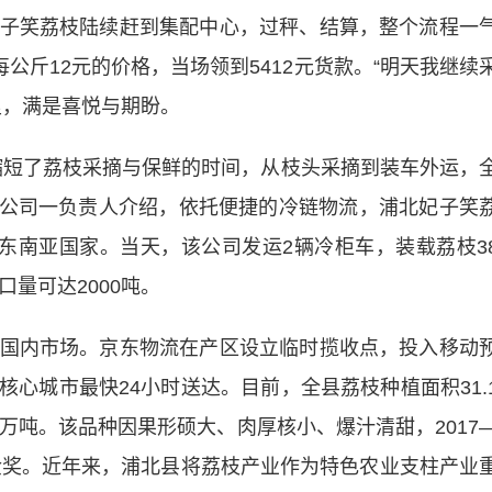
笑荔枝陆续赶到集配中心，过秤、结算，整个流程一
公斤12元的价格，当场领到5412元货款。“明天我继续
里，满是喜悦与期盼。
短了荔枝采摘与保鲜的时间，从枝头采摘到装车外运，
限公司一负责人介绍，依托便捷的冷链物流，浦北妃子笑
等东南亚国家。当天，该公司发运2辆冷柜车，装载荔枝3
量可达2000吨。
内市场。京东物流在产区设立临时揽收点，投入移动
心城市最快24小时送达。目前，全县荔枝种植面积31.
万吨。该品种因果形硕大、肉厚核小、爆汁清甜，2017
赛金奖。近年来，浦北县将荔枝产业作为特色农业支柱产业