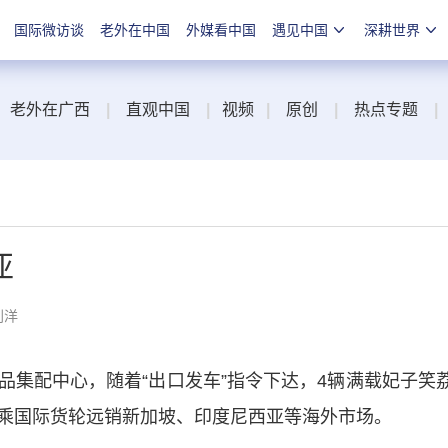
国际微访谈
老外在中国
外媒看中国
遇见中国
深耕世界
老外在广西
|
直观中国
|
视频
|
原创
|
热点专题
|
亚
刘洋
配中心，随着“出口发车”指令下达，4辆满载妃子笑
乘国际货轮远销新加坡、印度尼西亚等海外市场。