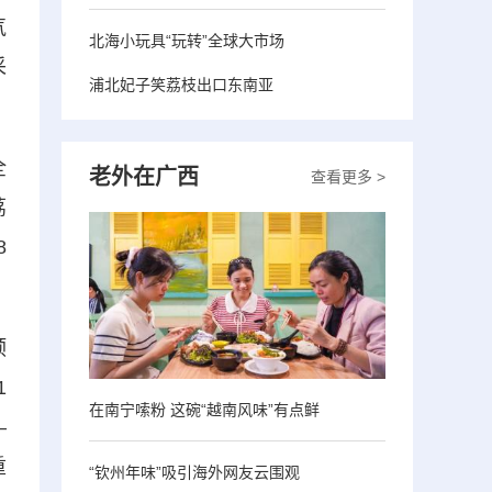
气
北海小玩具“玩转”全球大市场
采
浦北妃子笑荔枝出口东南亚
全
老外在广西
查看更多 >
荔
8
预
1
在南宁嗦粉 这碗“越南风味”有点鲜
—
重
“钦州年味”吸引海外网友云围观