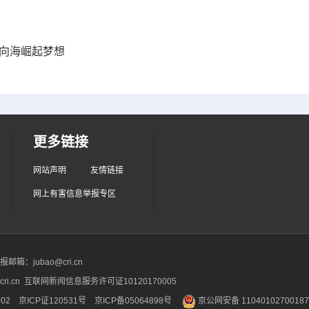
州向海崛起梦想
更多链接
网站声明
友情链接
网上有害信息举报专区
箱：jubao@cri.cn
ri.cn 互联网新闻信息服务许可证10120170005
2 京ICP证120531号
京ICP备05064898号
京公网安备 1104010270018