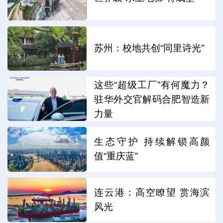
苏州：校地共创“同里诗光”
这些“超级工厂”有何魔力？
驻华外交官解码合肥智造新
力量
生态守护 持续解锁高颜
值“重庆蓝”
连云港：高空瞭望 赏海滨
风光