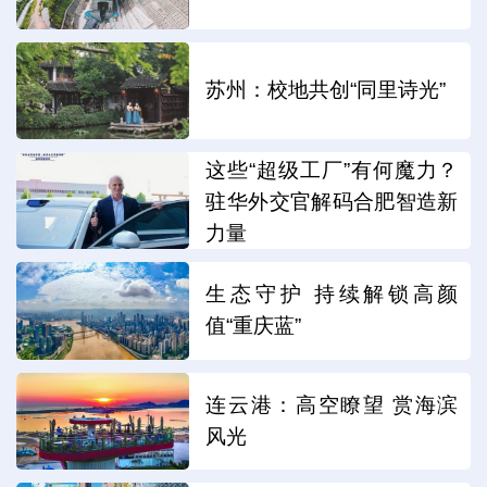
苏州：校地共创“同里诗光”
这些“超级工厂”有何魔力？
驻华外交官解码合肥智造新
力量
生态守护 持续解锁高颜
值“重庆蓝”
连云港：高空瞭望 赏海滨
风光