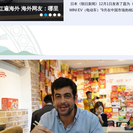
 日本《朝日新闻》12月1日发表了题为
红遍海外 海外网友：哪里
【外媒看广西】16家海内
【外媒看广西】广西自贸试验
MINI EV（电动车）”9月在中国市场热
新优势的成效
【外媒看广西】体验制陶乐
发
【外媒看广西】海内外媒体走