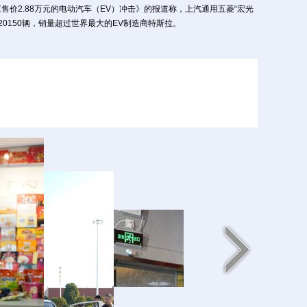
《售价2.88万元的电动汽车（EV）冲击》的报道称，上汽通用五菱“宏光
外媒体点赞广西参与构建新发展格局打造发展
区钦州港片区：以海为兴 先行先试 活力迸
销20150辆，销量超过世界最大的EV制造商特斯拉。
趣 境外媒体感受钦州千年坭兴陶文化
进柳州 探访五菱“神车”的“秘密”