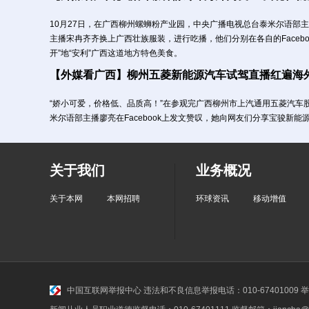
10月27日，在广西柳州螺蛳粉产业园，中央广播电视总台泰米尔语部
主播宋冉齐齐换上广西壮族服装，进行吃播，他们分别在各自的Facebo
开”地“安利”广西这道地方特色美食。
【外媒看广西】柳州五菱新能源汽车试驾直播红遍海外
“娇小可爱，价格低、品质高！”在参观完广西柳州市上汽通用五菱汽车
米尔语部主播廖亮在Facebook上发文赞叹，她向网友们分享宝骏新能
关于我们
业务概况
关于本网
本网招聘
环球资讯
移动增值
中国互联网举报中心
违法和不良信息举报电话：010-67401009 举报邮