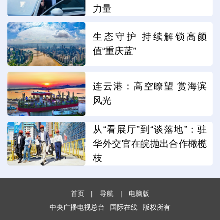
力量
生态守护 持续解锁高颜
值“重庆蓝”
连云港：高空瞭望 赏海滨
风光
从“看展厅”到“谈落地”：驻
华外交官在皖抛出合作橄榄
枝
首页
|
导航
|
电脑版
中央广播电视总台
国际在线
版权所有