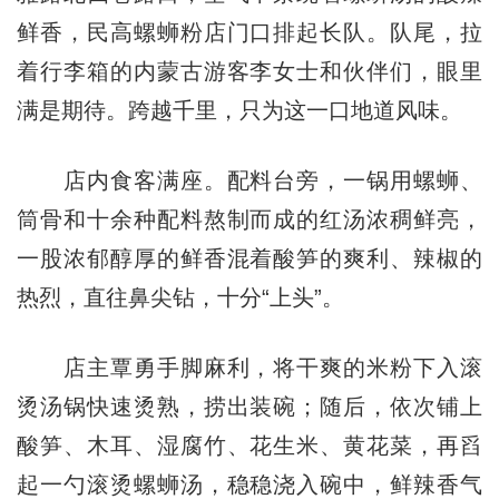
鲜香，民高螺蛳粉店门口排起长队。队尾，拉
着行李箱的内蒙古游客李女士和伙伴们，眼里
满是期待。跨越千里，只为这一口地道风味。
店内食客满座。配料台旁，一锅用螺蛳、
筒骨和十余种配料熬制而成的红汤浓稠鲜亮，
一股浓郁醇厚的鲜香混着酸笋的爽利、辣椒的
热烈，直往鼻尖钻，十分“上头”。
店主覃勇手脚麻利，将干爽的米粉下入滚
烫汤锅快速烫熟，捞出装碗；随后，依次铺上
酸笋、木耳、湿腐竹、花生米、黄花菜，再舀
起一勺滚烫螺蛳汤，稳稳浇入碗中，鲜辣香气