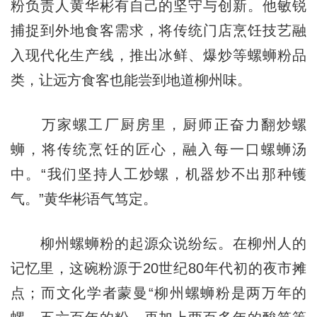
粉负责人黄华彬有自己的坚守与创新。他敏锐
捕捉到外地食客需求，将传统门店烹饪技艺融
入现代化生产线，推出冰鲜、爆炒等螺蛳粉品
类，让远方食客也能尝到地道柳州味。
万家螺工厂厨房里，厨师正奋力翻炒螺
蛳，将传统烹饪的匠心，融入每一口螺蛳汤
中。“我们坚持人工炒螺，机器炒不出那种镬
气。”黄华彬语气笃定。
柳州螺蛳粉的起源众说纷纭。在柳州人的
记忆里，这碗粉源于20世纪80年代初的夜市摊
点；而文化学者蒙曼“柳州螺蛳粉是两万年的