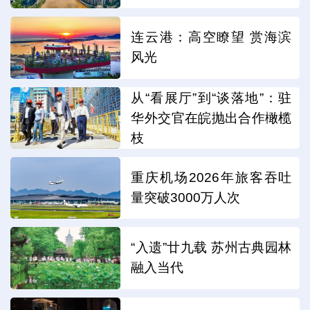
连云港：高空瞭望 赏海滨
风光
从“看展厅”到“谈落地”：驻
华外交官在皖抛出合作橄榄
枝
重庆机场2026年旅客吞吐
量突破3000万人次
“入遗”廿九载 苏州古典园林
融入当代