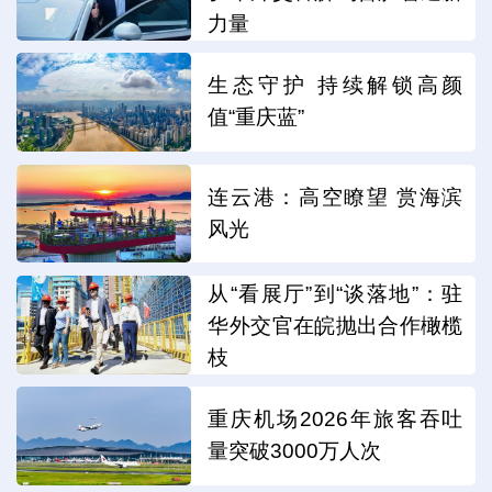
力量
生态守护 持续解锁高颜
值“重庆蓝”
连云港：高空瞭望 赏海滨
风光
从“看展厅”到“谈落地”：驻
华外交官在皖抛出合作橄榄
枝
重庆机场2026年旅客吞吐
量突破3000万人次