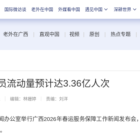
国际微访谈
老外在中国
外媒看中国
遇见中国
深耕世界
老外在广西
|
直观中国
|
视频
|
原创
|
热点专题
|
员流动量预计达3.36亿人次
线
编辑：林姗婷
责编：刘洋
闻办公室举行广西2026年春运服务保障工作新闻发布会
况。