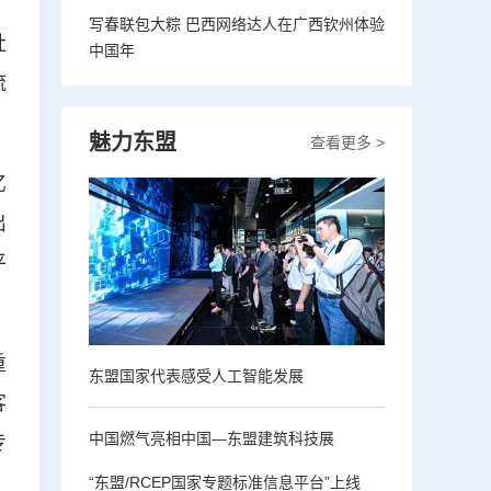
写春联包大粽 巴西网络达人在广西钦州体验
社
中国年
流
魅力东盟
查看更多 >
亿
出
平
重
东盟国家代表感受人工智能发展
客
中国燃气亮相中国—东盟建筑科技展
专
“东盟/RCEP国家专题标准信息平台”上线