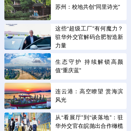
苏州：校地共创“同里诗光”
这些“超级工厂”有何魔力？
驻华外交官解码合肥智造新
力量
生态守护 持续解锁高颜
值“重庆蓝”
连云港：高空瞭望 赏海滨
风光
从“看展厅”到“谈落地”：驻
华外交官在皖抛出合作橄榄