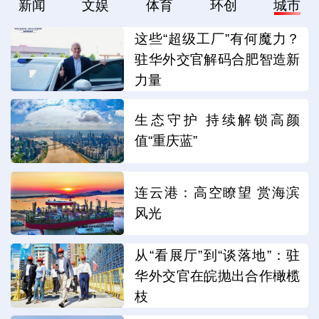
新闻
文娱
体育
环创
城市
这些“超级工厂”有何魔力？
驻华外交官解码合肥智造新
力量
生态守护 持续解锁高颜
值“重庆蓝”
连云港：高空瞭望 赏海滨
风光
从“看展厅”到“谈落地”：驻
华外交官在皖抛出合作橄榄
枝