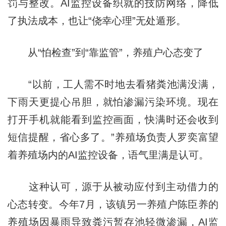
罚与整改。AI监控设备织就的技防网络，降低
了执法成本，也让“侥幸心理”无处遁形。
从“怕检查”到“靠监管”，养殖户心态变了
“以前，工人需不时地去看猪粪池满没满，
下雨天更提心吊胆，就怕渗漏污染环境。现在
打开手机就能看到监控画面，快满时还会收到
短信提醒，省心多了。”养殖场负责人罗奕富望
着养殖场内的AI监控设备，语气里满是认可。
这种认可，源于从被动应付到主动借力的
心态转变。今年7月，该镇另一养殖户陈臣养的
养殖场因暴雨导致粪污暂存池轻微渗漏，AI监