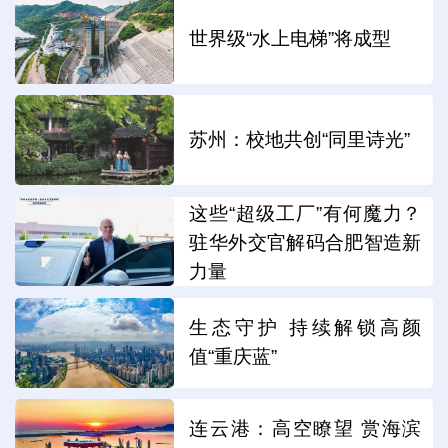
世界级“水上电梯”将成型
苏州：校地共创“同里诗光”
这些“超级工厂”有何魔力？
驻华外交官解码合肥智造新
力量
生态守护 持续解锁高颜
值“重庆蓝”
连云港：高空瞭望 赏海滨