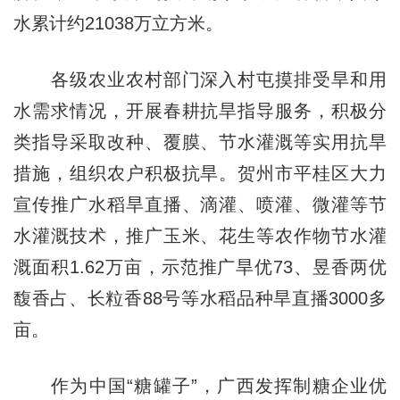
水累计约21038万立方米。
各级农业农村部门深入村屯摸排受旱和用
水需求情况，开展春耕抗旱指导服务，积极分
类指导采取改种、覆膜、节水灌溉等实用抗旱
措施，组织农户积极抗旱。贺州市平桂区大力
宣传推广水稻旱直播、滴灌、喷灌、微灌等节
水灌溉技术，推广玉米、花生等农作物节水灌
溉面积1.62万亩，示范推广旱优73、昱香两优
馥香占、长粒香88号等水稻品种旱直播3000多
亩。
作为中国“糖罐子”，广西发挥制糖企业优