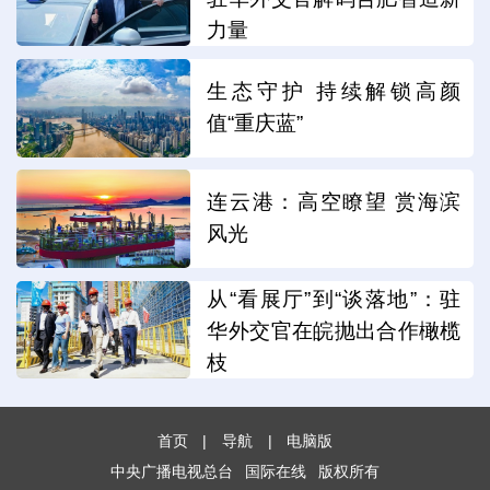
力量
生态守护 持续解锁高颜
值“重庆蓝”
连云港：高空瞭望 赏海滨
风光
从“看展厅”到“谈落地”：驻
华外交官在皖抛出合作橄榄
枝
首页
|
导航
|
电脑版
中央广播电视总台
国际在线
版权所有