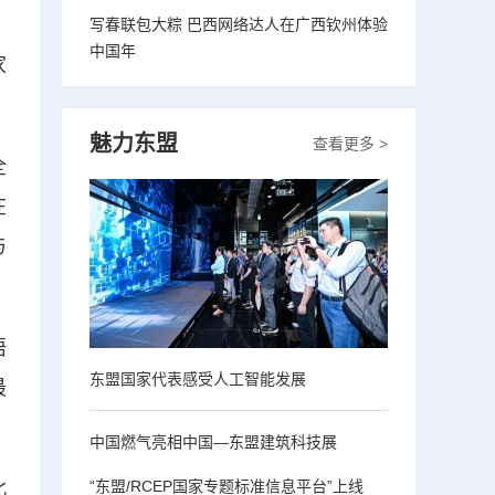
写春联包大粽 巴西网络达人在广西钦州体验
中国年
家
魅力东盟
查看更多 >
全
在
与
晤
东盟国家代表感受人工智能发展
最
中国燃气亮相中国—东盟建筑科技展
“东盟/RCEP国家专题标准信息平台”上线
北