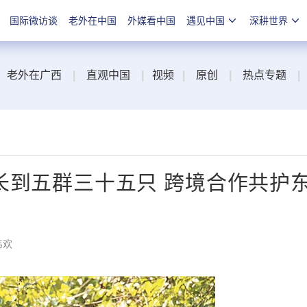
国际微访谈
老外在中国
外媒看中国
遇见中国
深耕世界
老外在广西
|
直观中国
|
视频
|
原创
|
热点专题
|
长到五群三十五只 跨境合作共护
韦欢