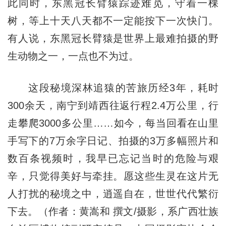
此同时，东黑冠长臂猿踪迹难觅，守着一棵
树，等上十天八天都不一定能按下一次快门。
有人说，东黑冠长臂猿是世界上最难拍摄的野
生动物之一，一点也不为过。
这段秘境深林追猿的苦旅历经3年，耗时
300余天，南宁到靖西往返行程2.4万公里，行
走攀爬3000多公里……如今，每当回看在山里
手写下的7万余字日记、拍摄的3万多幅照片和
数百条视频时，我早已忘记当时的危险与艰
辛，只觉得美好与牵挂。愿这些生灵在这片无
人打扰的秘境之中，逍遥自在，世世代代繁衍
下去。（作者：黄嵩和 撰文/摄影，系广西壮族