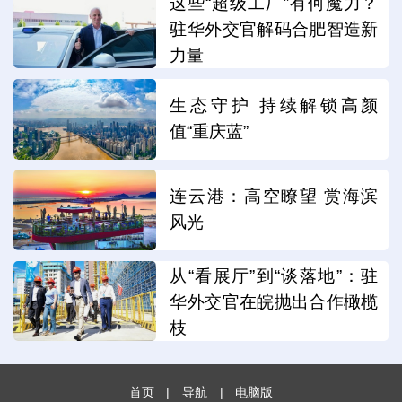
这些“超级工厂”有何魔力？
驻华外交官解码合肥智造新
力量
生态守护 持续解锁高颜
值“重庆蓝”
连云港：高空瞭望 赏海滨
风光
从“看展厅”到“谈落地”：驻
华外交官在皖抛出合作橄榄
枝
首页
|
导航
|
电脑版