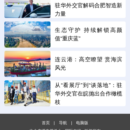
驻华外交官解码合肥智造新
力量
生态守护 持续解锁高颜
值“重庆蓝”
连云港：高空瞭望 赏海滨
风光
从“看展厅”到“谈落地”：驻
华外交官在皖抛出合作橄榄
枝
首页
|
导航
|
电脑版