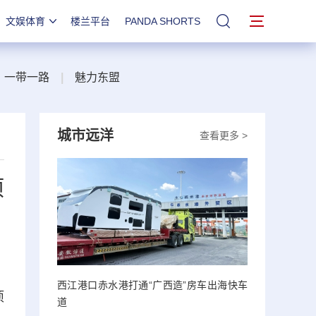
文娱体育
楼兰平台
PANDA SHORTS
站内搜索
一带一路
|
魅力东盟
城市远洋
查看更多 >
项
西江港口赤水港打通“广西造”房车出海快车
项
道