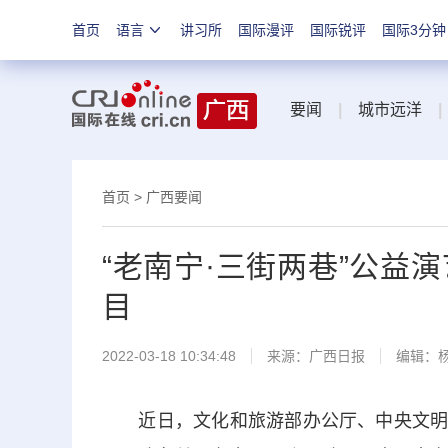
首页
语言
讲习所
国际漫评
国际锐评
国际3分钟
要闻
|
城市远洋
|
首页
>
广西要闻
“老南宁·三街两巷”公益
目
2022-03-18 10:34:48
来源：
广西日报
编辑：
近日，文化和旅游部办公厅、中央文明办秘