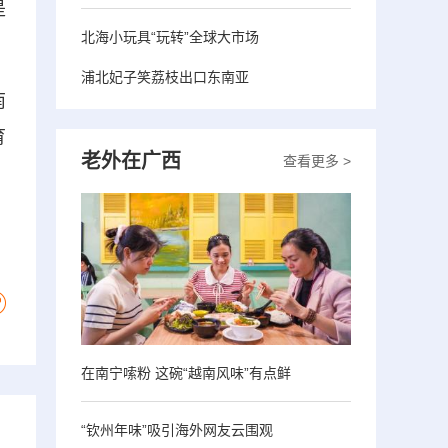
是
北海小玩具“玩转”全球大市场
浦北妃子笑荔枝出口东南亚
南
育
老外在广西
查看更多 >
在南宁嗦粉 这碗“越南风味”有点鲜
“钦州年味”吸引海外网友云围观