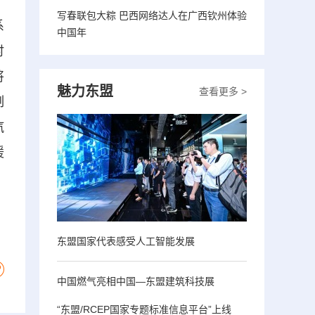
写春联包大粽 巴西网络达人在广西钦州体验
系
中国年
时
将
魅力东盟
查看更多 >
制
汽
媛
东盟国家代表感受人工智能发展
中国燃气亮相中国—东盟建筑科技展
“东盟/RCEP国家专题标准信息平台”上线