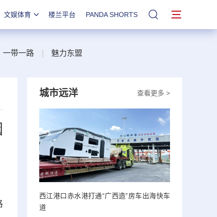
文娱体育
楼兰平台
PANDA SHORTS
站内搜索
一带一路
|
魅力东盟
城市远洋
查看更多 >
烟
西江港口赤水港打通“广西造”房车出海快车
路
道