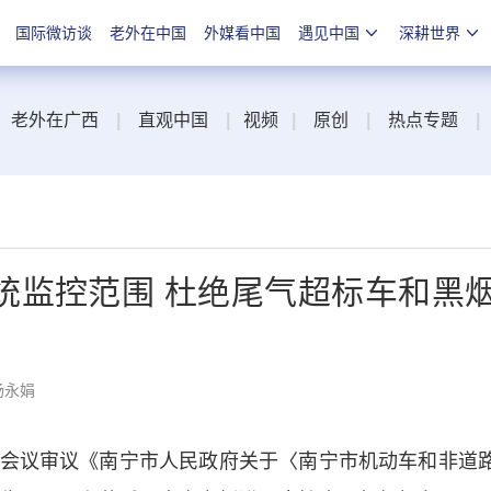
国际微访谈
老外在中国
外媒看中国
遇见中国
深耕世界
老外在广西
|
直观中国
|
视频
|
原创
|
热点专题
|
统监控范围 杜绝尾气超标车和黑
杨永娟
议审议《南宁市人民政府关于〈南宁市机动车和非道