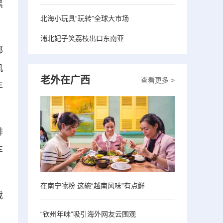
黑
北海小玩具“玩转”全球大市场
浦北妃子笑荔枝出口东南亚
部
机
老外在广西
查看更多 >
年
排
车
在南宁嗦粉 这碗“越南风味”有点鲜
截
“钦州年味”吸引海外网友云围观