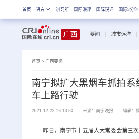
首页
语言
讲习所
国际漫评
国际锐评
国际3分钟
要闻
|
城市远洋
|
首页
>
广西要闻
南宁拟扩大黑烟车抓拍系
车上路行驶
2021-12-22 16:13:50
来源：
南宁晚报
编辑：
昨日，南宁市十五届人大常委会第三次会