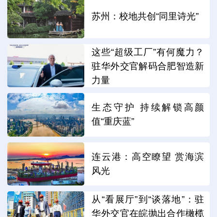
苏州：校地共创“同里诗光”
这些“超级工厂”有何魔力？
驻华外交官解码合肥智造新
力量
生态守护 持续解锁高颜
值“重庆蓝”
连云港：高空瞭望 赏海滨
风光
从“看展厅”到“谈落地”：驻
华外交官在皖抛出合作橄榄