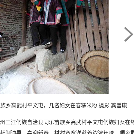
族乡高武村平文屯，几名妇女在舂糯米粉 摄影 龚普康
三江侗族自治县同乐苗族乡高武村平文屯侗族妇女在
赶制油果，喜迎新春，村村寨寨洋溢着浓浓年味。侗乡