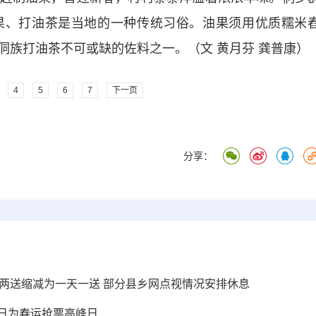
果、打油茶是当地的一种传统习俗。油果须用优质糯米
侗族打油茶不可或缺的佐料之一。（文 黄月芬 龚普康）
4
5
6
7
下一页
分享：
两送缩减为一天一送 部分县乡网点视情况安排休息
2日为春运抢票高峰日