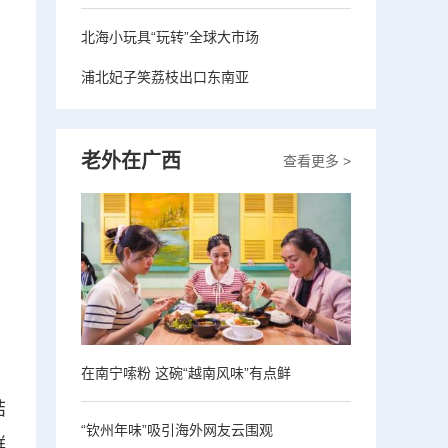
北海小玩具“玩转”全球大市场
浦北妃子笑荔枝出口东南亚
老外在广西
查看更多 >
在南宁嗦粉 这碗“越南风味”有点鲜
结
“钦州年味”吸引海外网友云围观
群