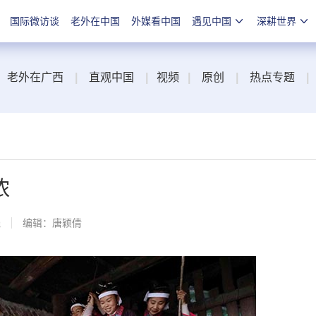
国际微访谈
老外在中国
外媒看中国
遇见中国
深耕世界
老外在广西
|
直观中国
|
视频
|
原创
|
热点专题
|
浓
线
编辑：唐颖倩