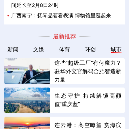
间延长至2月8日24时
广西南宁：抚琴品茗看表演 博物馆里逛起来
最新推荐
新闻
文娱
体育
环创
城市
这些“超级工厂”有何魔力？
驻华外交官解码合肥智造新
力量
生态守护 持续解锁高颜
值“重庆蓝”
连云港：高空瞭望 赏海滨