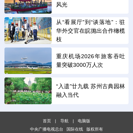
风光
从“看展厅”到“谈落地”：驻
华外交官在皖抛出合作橄榄
枝
重庆机场2026年旅客吞吐
量突破3000万人次
“入遗”廿九载 苏州古典园林
融入当代
首页
|
导航
|
电脑版
中央广播电视总台
国际在线
版权所有