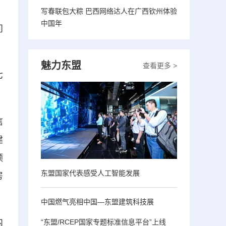
，
写春联包大粽 巴西网络达人在广西钦州体验
中国年
问
。
魅力东盟
查看更多 >
七
信
建
额
东盟国家代表感受人工智能发展
房
中国燃气亮相中国—东盟建筑科技展
内
“东盟/RCEP国家专题标准信息平台”上线