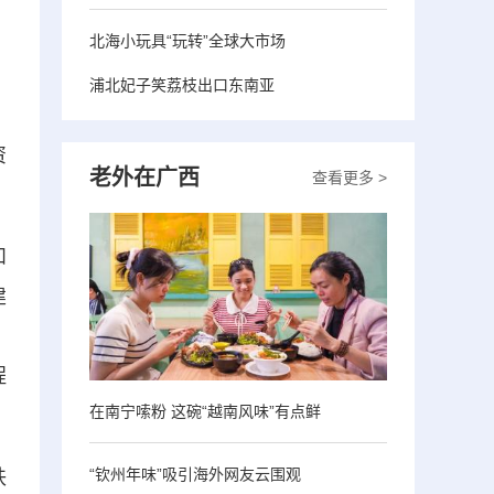
北海小玩具“玩转”全球大市场
浦北妃子笑荔枝出口东南亚
资
老外在广西
查看更多 >
和
建
、
程
在南宁嗦粉 这碗“越南风味”有点鲜
“钦州年味”吸引海外网友云围观
秩