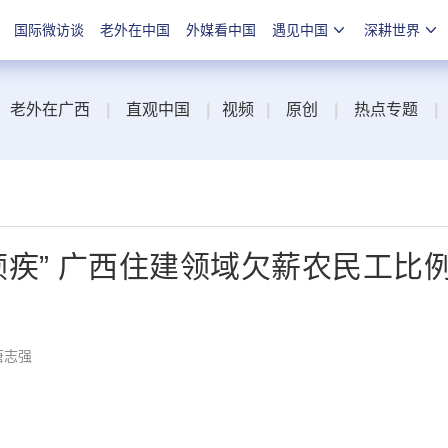
国际微访谈
老外在中国
外媒看中国
遇见中国
深耕世界
老外在广西
|
直观中国
|
视频
|
原创
|
热点专题
|
顽疾” 广西住建领域欠薪农民工比
唐志强