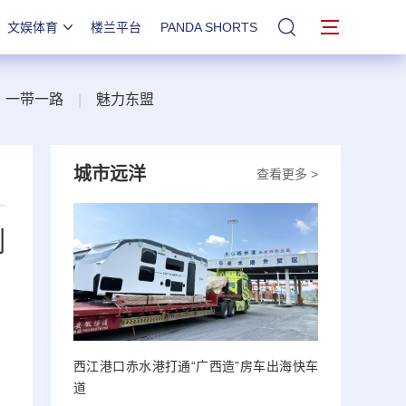
文娱体育
楼兰平台
PANDA SHORTS
站内搜索
一带一路
|
魅力东盟
城市远洋
查看更多 >
例
西江港口赤水港打通“广西造”房车出海快车
道