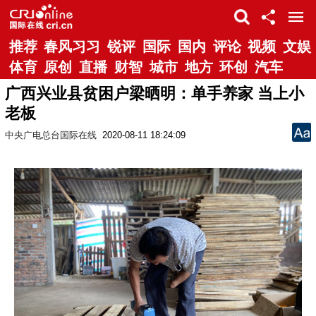
推荐
春风习习
锐评
国际
国内
评论
视频
文娱
体育
原创
直播
财智
城市
地方
环创
汽车
广西兴业县贫困户梁晒明：单手养家 当上小
老板
中央广电总台国际在线
2020-08-11 18:24:09