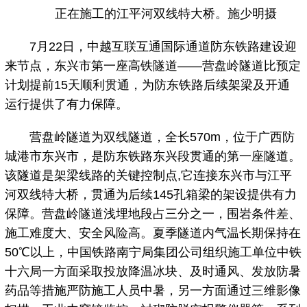
正在施工的江平河双线特大桥。施少明摄
7月22日，中越互联互通国际通道防东铁路建设迎
来节点，东兴市第一座高铁隧道——营盘岭隧道比预定
计划提前15天顺利贯通，为防东铁路后续架梁及开通
运行提供了有力保障。
营盘岭隧道为双线隧道，全长570m，位于广西防
城港市东兴市，是防东铁路东兴段贯通的第一座隧道。
该隧道是架梁线路的关键控制点,它连接东兴市与江平
河双线特大桥，贯通为后续145孔箱梁的架设提供有力
保障。营盘岭隧道浅埋地段占三分之一，围岩条件差、
施工难度大、安全风险高。夏季隧道内气温长期保持在
50℃以上，中国铁路南宁局集团公司组织施工单位中铁
十六局一方面采取投放降温冰块、及时通风、发放防暑
药品等措施严防施工人员中暑，另一方面通过三维影像