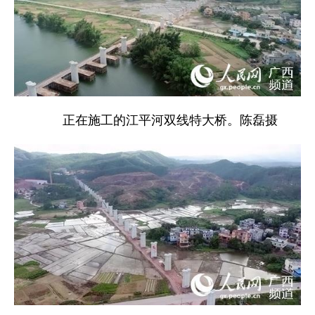
正在施工的江平河双线特大桥。陈磊摄