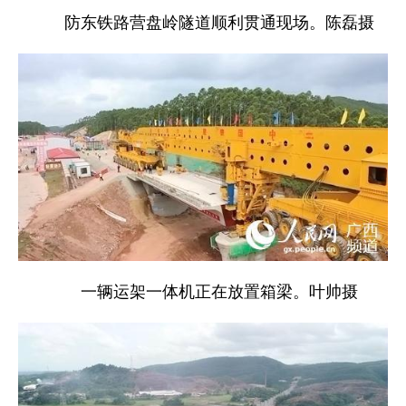
防东铁路营盘岭隧道顺利贯通现场。陈磊摄
一辆运架一体机正在放置箱梁。叶帅摄