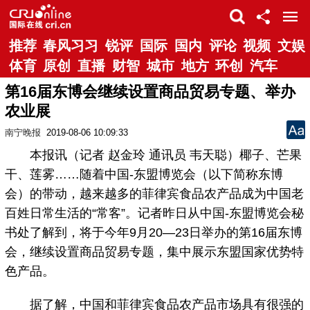
推荐
春风习习
锐评
国际
国内
评论
视频
文娱
体育
原创
直播
财智
城市
地方
环创
汽车
第16届东博会继续设置商品贸易专题、举办
农业展
南宁晚报
2019-08-06 10:09:33
本报讯（记者 赵金玲 通讯员 韦天聪）椰子、芒果
干、莲雾……随着中国-东盟博览会（以下简称东博
会）的带动，越来越多的菲律宾食品农产品成为中国老
百姓日常生活的“常客”。记者昨日从中国-东盟博览会秘
书处了解到，将于今年9月20—23日举办的第16届东博
会，继续设置商品贸易专题，集中展示东盟国家优势特
色产品。
据了解，中国和菲律宾食品农产品市场具有很强的