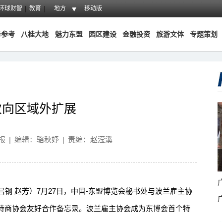
环球财智
教育
地方
移动版
务参考
八桂大地
魅力东盟
园区建设
金融投资
旅游文体
专题策划
次向区域外扩展
报
|
编辑：骆秋妤
|
责编：赵滢溪
吕钢 赵芳）7月27日，中国-东盟博览会秘书处与波兰雇主协
持商协会友好合作备忘录。波兰雇主协会成为东博会首个特