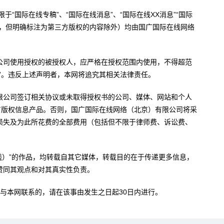
于“国际在线专稿”、“国际在线消息”、“国际在线XX消息”“国际
内容，但明确标注为第三方版权的内容除外）均由国广国际在线网络
公司使用授权的被授权人，应严格在授权范围内使用，不得超范
”。违反上述声明者，本网将追究其相关法律责任。
限公司签订相关协议或未取得授权书的公司、媒体、网站和个人
有版权信息产品。否则，国广国际在线网络（北京）有限公司将采
损失及为此所花费的全部费用（包括但不限于律师费、诉讼费、
。
在线）”的作品，均转载自其它媒体，转载目的在于传递更多信息，
赞同其观点和对其真实性负责。
与本网联系的，请在该事由发生之日起30日内进行。