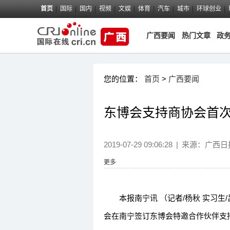
首页
国际
国内
视频
文娱
体育
汽车
城市
环球创业
广西要闻
热门文章
政
您的位置：
首页
>
广西要闻
东博会支持商协会首
2019-07-29 09:06:28
|
来源：
广西日
更多
本报南宁讯 （记者/杨秋 实习生/
会在南宁签订东博会特邀合作伙伴支