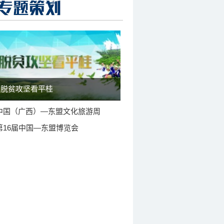
脱贫攻坚看平桂
中国（广西）—东盟文化旅游周
第16届中国—东盟博览会