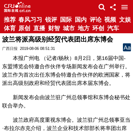
推荐
春风习习
锐评
国际
国内
评论
视频
文娱
体育
原创
直播
财智
城市
地方
环创
汽车
波兰将派高级别经贸代表团出席东博会
广西日报
2019-08-06 08:51:31
本报广州电 （记者/杨秋）8月2日，第16届中国-
东盟博览会特邀合作伙伴专场新闻发布会在广州举行。
波兰作为首次出任东博会特邀合作伙伴的欧洲国家，将
派出高级别政府和经贸代表团出席本届东博会。
新闻发布会由波兰驻广州总领事馆和东博会秘书处
联合举办。
波兰政府高度重视东博会。波兰驻广州总领事亚当
·布拉尔赤克介绍，波兰企业和技术部部长将率团出席