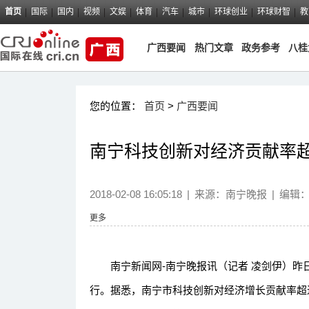
首页
国际
国内
视频
文娱
体育
汽车
城市
环球创业
环球财智
教
广西要闻
热门文章
政务参考
八桂
您的位置：
首页
>
广西要闻
南宁科技创新对经济贡献率超
2018-02-08 16:05:18
|
来源：
南宁晚报
|
编辑
更多
南宁新闻网-南宁晚报讯（记者 凌剑伊）昨日
行。据悉，南宁市科技创新对经济增长贡献率超