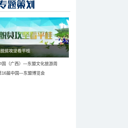
脱贫攻坚看平桂
中国（广西）—东盟文化旅游周
第16届中国—东盟博览会