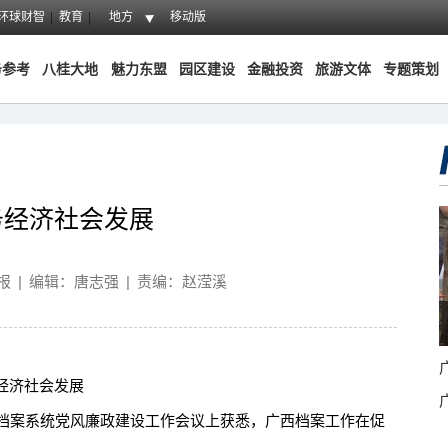
环球财智
教育
地方
移动版
务参考
八桂大地
魅力东盟
园区建设
金融投资
旅游文体
专题策划
务经济社会发展
报
|
编辑：唐志强
|
责编：赵滢溪
经济社会发展
档案系统党风廉政建设工作会议上获悉，广西档案工作在促