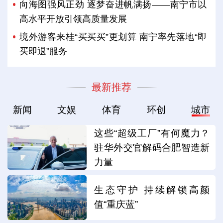
向海图强风正劲 逐梦奋进帆满扬——南宁市以
高水平开放引领高质量发展
境外游客来桂“买买买”更划算 南宁率先落地“即
买即退”服务
最新推荐
新闻
文娱
体育
环创
城市
这些“超级工厂”有何魔力？
驻华外交官解码合肥智造新
力量
生态守护 持续解锁高颜
值“重庆蓝”