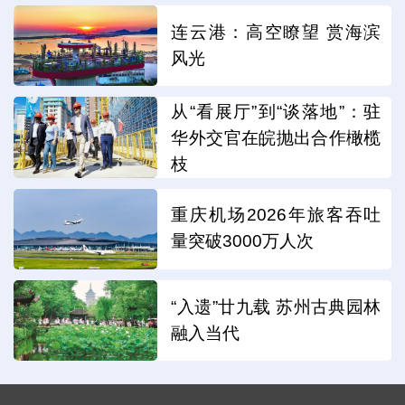
连云港：高空瞭望 赏海滨
风光
从“看展厅”到“谈落地”：驻
华外交官在皖抛出合作橄榄
枝
重庆机场2026年旅客吞吐
量突破3000万人次
“入遗”廿九载 苏州古典园林
融入当代