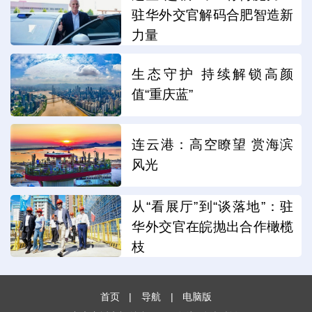
驻华外交官解码合肥智造新
力量
生态守护 持续解锁高颜
值“重庆蓝”
连云港：高空瞭望 赏海滨
风光
从“看展厅”到“谈落地”：驻
华外交官在皖抛出合作橄榄
枝
首页
|
导航
|
电脑版