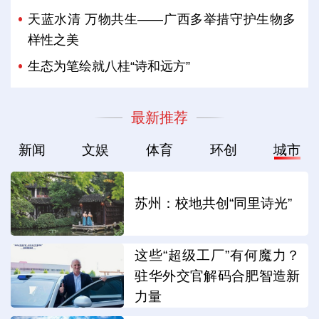
天蓝水清 万物共生——广西多举措守护生物多
样性之美
生态为笔绘就八桂“诗和远方”
最新推荐
新闻
文娱
体育
环创
城市
苏州：校地共创“同里诗光”
这些“超级工厂”有何魔力？
驻华外交官解码合肥智造新
力量