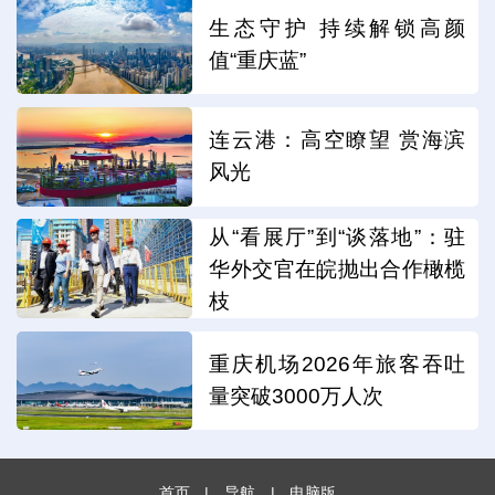
生态守护 持续解锁高颜
值“重庆蓝”
连云港：高空瞭望 赏海滨
风光
从“看展厅”到“谈落地”：驻
华外交官在皖抛出合作橄榄
枝
重庆机场2026年旅客吞吐
量突破3000万人次
首页
|
导航
|
电脑版