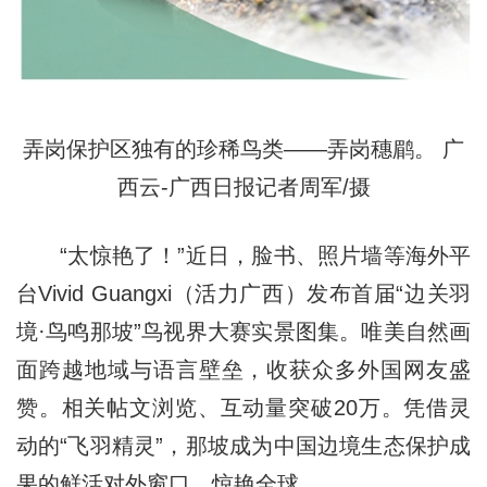
弄岗保护区独有的珍稀鸟类——弄岗穗鹛。 广
西云-广西日报记者周军/摄
“太惊艳了！”近日，脸书、照片墙等海外平
台Vivid Guangxi（活力广西）发布首届“边关羽
境·鸟鸣那坡”鸟视界大赛实景图集。唯美自然画
面跨越地域与语言壁垒，收获众多外国网友盛
赞。相关帖文浏览、互动量突破20万。凭借灵
动的“飞羽精灵”，那坡成为中国边境生态保护成
果的鲜活对外窗口，惊艳全球。