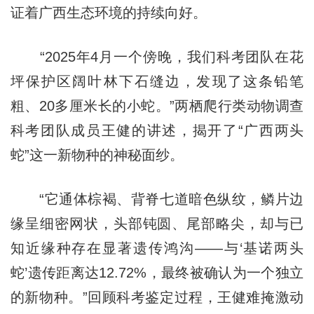
证着广西生态环境的持续向好。
“2025年4月一个傍晚，我们科考团队在花
坪保护区阔叶林下石缝边，发现了这条铅笔
粗、20多厘米长的小蛇。”两栖爬行类动物调查
科考团队成员王健的讲述，揭开了“广西两头
蛇”这一新物种的神秘面纱。
“它通体棕褐、背脊七道暗色纵纹，鳞片边
缘呈细密网状，头部钝圆、尾部略尖，却与已
知近缘种存在显著遗传鸿沟——与‘基诺两头
蛇’遗传距离达12.72%，最终被确认为一个独立
的新物种。”回顾科考鉴定过程，王健难掩激动