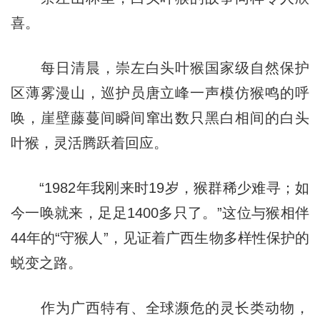
喜。
每日清晨，崇左白头叶猴国家级自然保护
区薄雾漫山，巡护员唐立峰一声模仿猴鸣的呼
唤，崖壁藤蔓间瞬间窜出数只黑白相间的白头
叶猴，灵活腾跃着回应。
“1982年我刚来时19岁，猴群稀少难寻；如
今一唤就来，足足1400多只了。”这位与猴相伴
44年的“守猴人”，见证着广西生物多样性保护的
蜕变之路。
作为广西特有、全球濒危的灵长类动物，