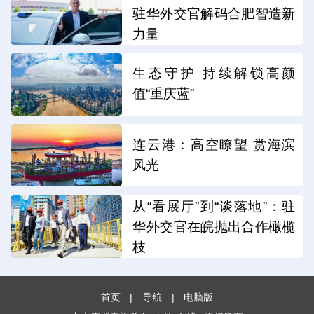
驻华外交官解码合肥智造新
力量
生态守护 持续解锁高颜
值“重庆蓝”
连云港：高空瞭望 赏海滨
风光
从“看展厅”到“谈落地”：驻
华外交官在皖抛出合作橄榄
枝
首页
|
导航
|
电脑版