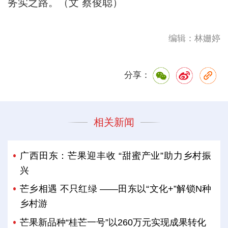
务实之路。（文 蔡俊聪）
编辑：林姗婷
分享：
相关新闻
广西田东：芒果迎丰收 “甜蜜产业”助力乡村振
兴
芒乡相遇 不只红绿 ——田东以“文化+”解锁N种
乡村游
芒果新品种“桂芒一号”以260万元实现成果转化