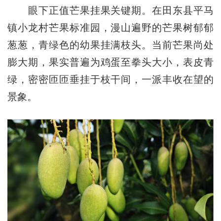
眼下正值芒果挂果关键期。在田东县平马
镇小龙村芒果标准园，漫山遍野的芒果树郁郁
葱葱，青绿色的幼果挂满枝头。当前芒果尚处
膨大期，果实普遍为鸡蛋至拳头大小，表皮青
绿，密密匝匝垂挂于枝干间，一派丰收在望的
景象。