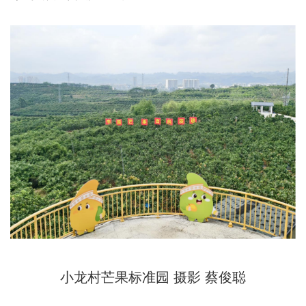
小龙村芒果标准园 摄影 蔡俊聪