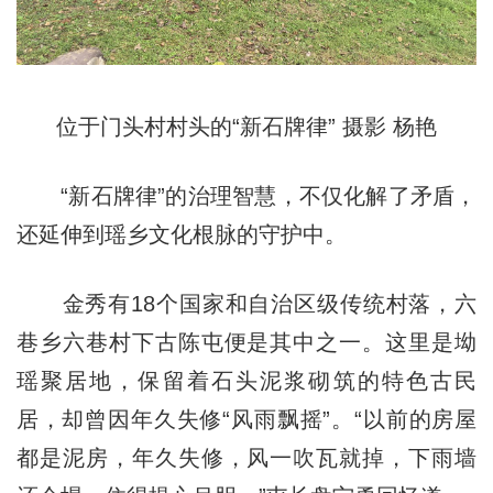
位于门头村村头的“新石牌律” 摄影 杨艳
“新石牌律”的治理智慧，不仅化解了矛盾，
还延伸到瑶乡文化根脉的守护中。
金秀有18个国家和自治区级传统村落，六
巷乡六巷村下古陈屯便是其中之一。这里是坳
瑶聚居地，保留着石头泥浆砌筑的特色古民
居，却曾因年久失修“风雨飘摇”。“以前的房屋
都是泥房，年久失修，风一吹瓦就掉，下雨墙