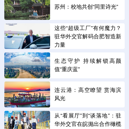
苏州：校地共创“同里诗光”
这些“超级工厂”有何魔力？
驻华外交官解码合肥智造新
力量
生态守护 持续解锁高颜
值“重庆蓝”
连云港：高空瞭望 赏海滨
风光
从“看展厅”到“谈落地”：驻
华外交官在皖抛出合作橄榄