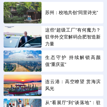
苏州：校地共创“同里诗光”
这些“超级工厂”有何魔力？
驻华外交官解码合肥智造新
力量
生态守护 持续解锁高颜
值“重庆蓝”
连云港：高空瞭望 赏海滨
风光
从“看展厅”到“谈落地”：驻