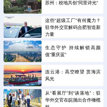
苏州：校地共创“同里诗光”
这些“超级工厂”有何魔力？
驻华外交官解码合肥智造新
力量
生态守护 持续解锁高颜
值“重庆蓝”
连云港：高空瞭望 赏海滨
风光
从“看展厅”到“谈落地”：驻
华外交官在皖抛出合作橄榄
枝