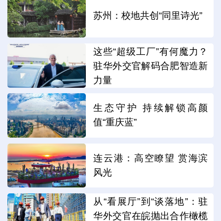
苏州：校地共创“同里诗光”
这些“超级工厂”有何魔力？
驻华外交官解码合肥智造新
力量
生态守护 持续解锁高颜
值“重庆蓝”
连云港：高空瞭望 赏海滨
风光
从“看展厅”到“谈落地”：驻
华外交官在皖抛出合作橄榄