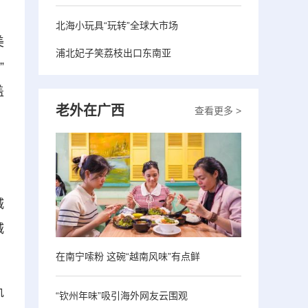
北海小玩具“玩转”全球大市场
美
浦北妃子笑荔枝出口东南亚
”
盖
老外在广西
查看更多 >
、
，
城
城
在南宁嗦粉 这碗“越南风味”有点鲜
轨
“钦州年味”吸引海外网友云围观