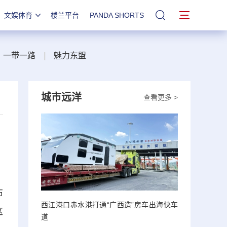
文娱体育
楼兰平台
PANDA SHORTS
站内搜索
一带一路
|
魅力东盟
城市远洋
查看更多 >
布
西江港口赤水港打通“广西造”房车出海快车
这
道