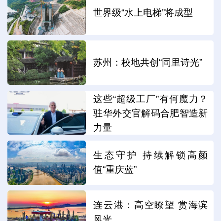
世界级“水上电梯”将成型
苏州：校地共创“同里诗光”
这些“超级工厂”有何魔力？
驻华外交官解码合肥智造新
力量
生态守护 持续解锁高颜
值“重庆蓝”
连云港：高空瞭望 赏海滨
风光