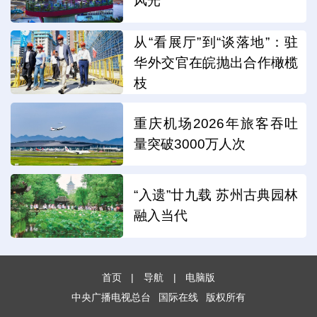
风光
从“看展厅”到“谈落地”：驻
华外交官在皖抛出合作橄榄
枝
重庆机场2026年旅客吞吐
量突破3000万人次
“入遗”廿九载 苏州古典园林
融入当代
首页
|
导航
|
电脑版
中央广播电视总台
国际在线
版权所有